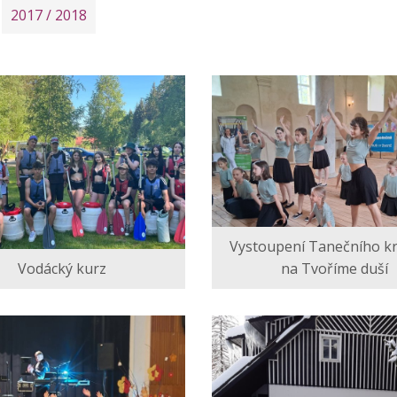
2017 / 2018
Vystoupení Tanečního k
Vodácký kurz
na Tvoříme duší