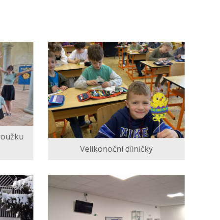
roužku
Velikonoční dílničky