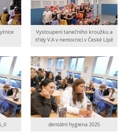
ytnice
Vystoupení tanečního kroužku a
třídy V.A v nemocnici v České Lípě
_II
dentální hygiena 2025