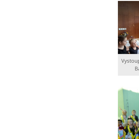
Prohlášení o ochraně
oznamovatelů
Vystou
B