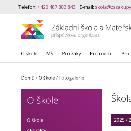
Telefon:
+420 487 883 843
E-mail:
skola@zszakupy
O škole
MŠ
Pro žáky
Pro rodiče
Pro 
Domů
/
O škole
/
Fotogalerie
Škol
O škole
2025 / 
O škole
Aktuality