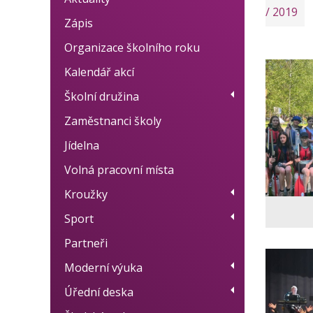
/ 2019
Zápis
Organizace školního roku
Kalendář akcí
Školní družina
Zaměstnanci školy
Provoz
Jídelna
Fotogalerie
Volná pracovní místa
Dokumenty
Kroužky
BELLhop systém
Sport
Přehled kroužků
Partneři
Plán akcí
Moderní výuka
Výsledky
Úřední deska
Moderní metody učení