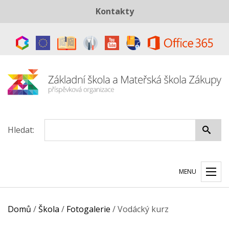
Kontakty
Telefon:
+420 487 883 843
E-mail:
skola@zszakupy.cz
Datová schránka:
ye8cp64
Hledat:
MENU
Domů
/
Škola
/
Fotogalerie
/
Vodácký kurz