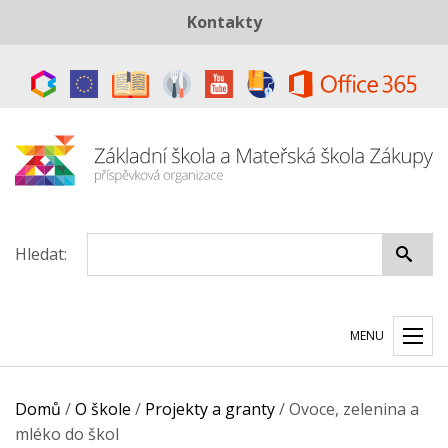
Kontakty
Telefon:
+420 487 883 843
E-mail:
skola@zszakupy.cz
Datová schránka:
ye8cp64
Hledat:
MENU
Domů
/
O škole
/
Projekty a granty
/
Ovoce, zelenina a
mléko do škol