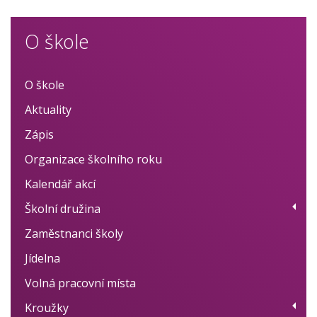
O škole
O škole
Aktuality
Zápis
Organizace školního roku
Kalendář akcí
Školní družina
Zaměstnanci školy
Provoz
Jídelna
Fotogalerie
Volná pracovní místa
Dokumenty
Kroužky
BELLhop systém