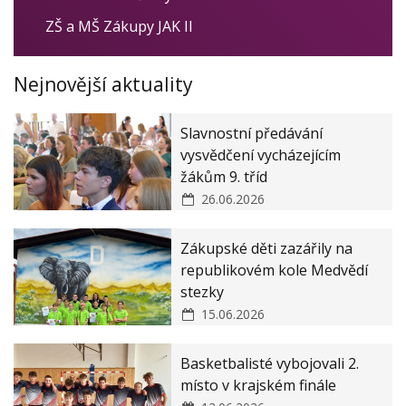
Veřejné zakázky
ZŠ a MŠ Zákupy JAK II
Zásady ochrany osobních údajů
Nejnovější aktuality
Prohlášení o ochraně oznamovatelů
Slavnostní předávání
vysvědčení vycházejícím
žákům 9. tříd
26.06.2026
Zákupské děti zazářily na
republikovém kole Medvědí
stezky
15.06.2026
Basketbalisté vybojovali 2.
místo v krajském finále