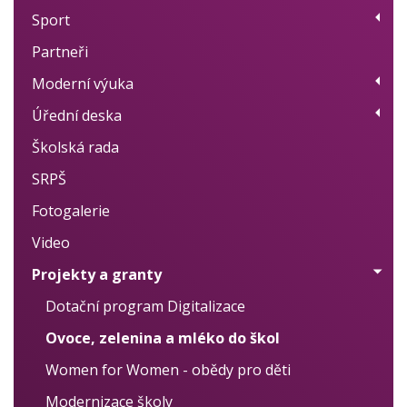
Sport
Přehled kroužků
Partneři
Plán akcí
Moderní výuka
Výsledky
Úřední deska
Moderní metody učení
Školská rada
Projekty
Úřední deska
SRPŠ
Individuální přístup
Školní vzdělávací program
Fotogalerie
Logopedie, nápravy
Školní řád
Video
Cizí jazyky
Výroční zprávy
Projekty a granty
Vlastní hodnocení
Zprávy ČŠI
Dotační program Digitalizace
Rozpočet / Audity
Ovoce, zelenina a mléko do škol
Rozhodnutí o přijetí k základnímu vzdělávání
Women for Women - obědy pro děti
Rozhodnutí o přijetí k předškolnímu vzdělávání
Modernizace školy