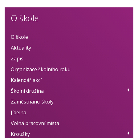
O škole
O škole
Aktuality
Zápis
Organizace školního roku
Kalendář akcí
Školní družina
Zaměstnanci školy
Provoz
Jídelna
Fotogalerie
Volná pracovní místa
Dokumenty
Kroužky
BELLhop systém