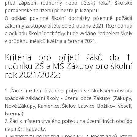
před zápisem (odborný nebo dětský lékař; školské
poradenské zařízení) přineste je k zápisu.
O odklad povinné školní docházky písemně požádá
zákonný zástupce dítěte do 30. dubna 2021. Rozhodnutí
o odkladu školní docházky bude vydáno ředitelem školy
v průběhu měsíců května a června 2021.
Kritéria pro přijetí žáků do 1.
ročníku ZŠ a MŠ Zákupy pro školní
rok 2021/2022:
1. Žáci s místem trvalého pobytu ve školském obvodu
spádové základní školy - území obce Zákupy (Zákupy,
Nové Zákupy, Kamenice, Šidlov, Lasvice, Božíkov, Veselí,
Brenná).
2. Žáci s místem trvalého pobytu na území jiných obcí do
naplnění kapacity.
3. Plánovaný počet tříd 1.ročníku: 2. Počet žáků, které