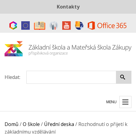
Kontakty
Telefon:
+420 487 883 843
E-mail:
skola@zszakupy.cz
Datová schránka:
ye8cp64
Hledat:
MENU
Domů
/
O škole
/
Úřední deska
/
Rozhodnutí o přijetí k
základnímu vzdělávání