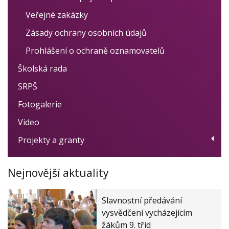
Veřejné zakázky
Zásady ochrany osobních údajů
Prohlášení o ochraně oznamovatelů
Školská rada
SRPŠ
Fotogalerie
Video
Projekty a granty
Dotační program Digitalizace
Nejnovější aktuality
Ovoce, zelenina a mléko do škol
Women for Women - obědy pro děti
Slavnostní předávání
Modernizace školy
vysvědčení vycházejícím
žákům 9. tříd