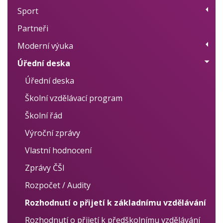
Sport
Přehled kroužků
Partneři
Plán akcí
Moderní výuka
Výsledky
Úřední deska
Moderní metody učení
Projekty
Úřední deska
Individuální přístup
Školní vzdělávací program
Logopedie, nápravy
Školní řád
Cizí jazyky
Výroční zprávy
Vlastní hodnocení
Zprávy ČŠI
Rozpočet / Audity
Rozhodnutí o přijetí k základnímu vzdělávání
Rozhodnutí o přijetí k předškolnímu vzdělávání