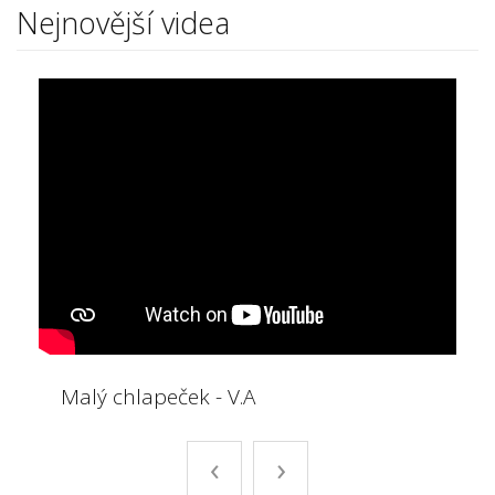
Nejnovější videa
Malý chlapeček - V.A
‹
›