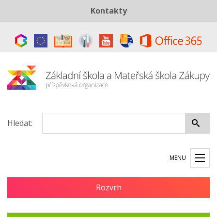
Kontakty
Telefon:
+420 487 883 843
E-mail:
skola@zszakupy.cz
Datová schránka:
ye8cp64
Hledat:
MENU
Rozvrh