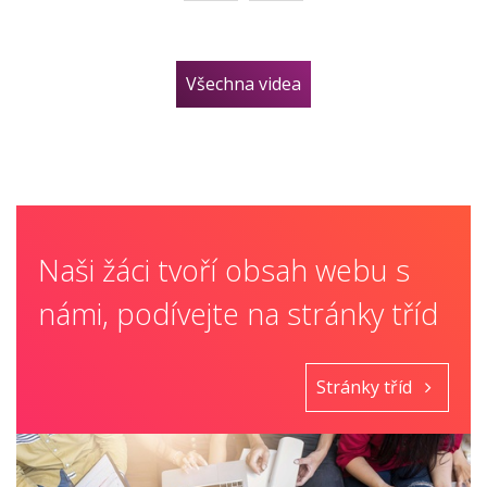
Všechna videa
Naši žáci tvoří obsah webu s
námi, podívejte na stránky tříd
Stránky tříd