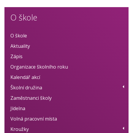
O škole
O škole
Aktuality
Zápis
Organizace školního roku
Kalendář akcí
Školní družina
Zaměstnanci školy
Provoz
Jídelna
Fotogalerie
Volná pracovní místa
Dokumenty
Kroužky
BELLhop systém