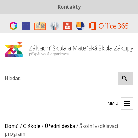
Kontakty
Telefon:
+420 487 883 843
E-mail:
skola@zszakupy.cz
Datová schránka:
ye8cp64
Hledat:
MENU
Domů
/
O škole
/
Úřední deska
/
Školní vzdělávací
program