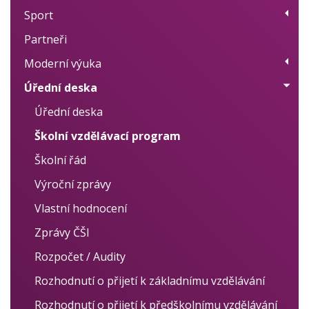
Sport
Přehled kroužků
Partneři
Plán akcí
Moderní výuka
Výsledky
Úřední deska
Moderní metody učení
Projekty
Úřední deska
Individuální přístup
Školní vzdělávací program
Logopedie, nápravy
Školní řád
Cizí jazyky
Výroční zprávy
Vlastní hodnocení
Zprávy ČŠI
Rozpočet / Audity
Rozhodnutí o přijetí k základnímu vzdělávání
Rozhodnutí o přijetí k předškolnímu vzdělávání