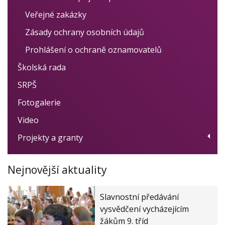
Veřejné zakázky
Zásady ochrany osobních údajů
Prohlášení o ochraně oznamovatelů
Školská rada
SRPŠ
Fotogalerie
Video
Projekty a granty
Dotační program Digitalizace
Nejnovější aktuality
Ovoce, zelenina a mléko do škol
Women for Women - obědy pro děti
Slavnostní předávání
Modernizace školy
vysvědčení vycházejícím
žákům 9. tříd