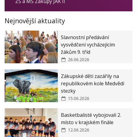
Veřejné zakázky
ZŠ a MŠ Zákupy JAK II
Zásady ochrany osobních údajů
Nejnovější aktuality
Prohlášení o ochraně oznamovatelů
Slavnostní předávání
vysvědčení vycházejícím
žákům 9. tříd
26.06.2026
Zákupské děti zazářily na
republikovém kole Medvědí
stezky
15.06.2026
Basketbalisté vybojovali 2.
místo v krajském finále
12.06.2026