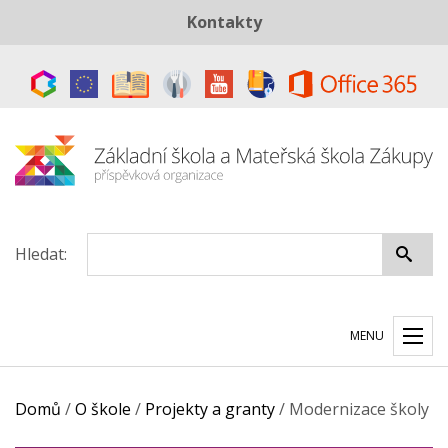
Kontakty
Telefon:
+420 487 883 843
E-mail:
skola@zszakupy.cz
Datová schránka:
ye8cp64
Hledat:
MENU
Domů
/
O škole
/
Projekty a granty
/
Modernizace školy