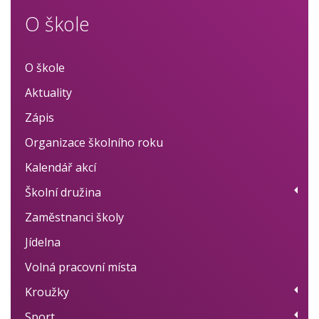
O škole
O škole
Aktuality
Zápis
Organizace školního roku
Kalendář akcí
Školní družina
Zaměstnanci školy
Provoz
Jídelna
Fotogalerie
Volná pracovní místa
Dokumenty
Kroužky
BELLhop systém
Sport
Přehled kroužků