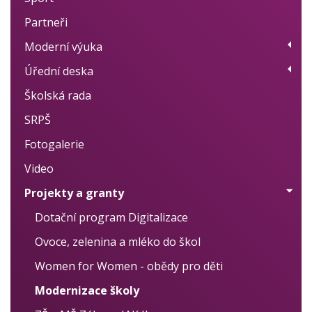
Partneři
Plán akcí
Moderní výuka
Výsledky
Úřední deska
Moderní metody učení
Školská rada
Projekty
Úřední deska
SRPŠ
Individuální přístup
Školní vzdělávací program
Fotogalerie
Logopedie, nápravy
Školní řád
Video
Cizí jazyky
Výroční zprávy
Projekty a granty
Vlastní hodnocení
Zprávy ČŠI
Dotační program Digitalizace
Rozpočet / Audity
Ovoce, zelenina a mléko do škol
Rozhodnutí o přijetí k základnímu vzdělávání
Women for Women - obědy pro děti
Rozhodnutí o přijetí k předškolnímu vzdělávání
Modernizace školy