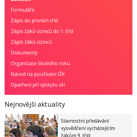
Formuláře
Zápis do prvních tříd
Zápis žáků cizinců do 1. tříd
Zápis žáků cizinců
Dokumenty
Organizace školního roku
Návod na používání IŽK
Opatření při výskytu vší
Nejnovější aktuality
Slavnostní předávání
vysvědčení vycházejícím
žákům 9. tříd