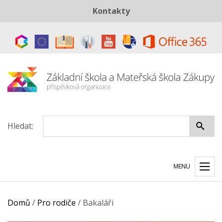
Kontakty
Telefon:
+420 487 883 843
E-mail:
skola@zszakupy.cz
Datová schránka:
ye8cp64
Hledat:
MENU
Domů
/
Pro rodiče
/
Bakaláři