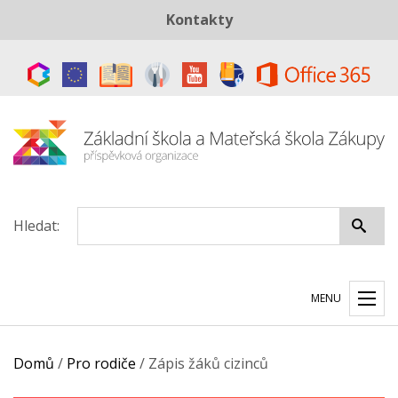
Kontakty
Telefon:
+420 487 883 843
E-mail:
skola@zszakupy.cz
Datová schránka:
ye8cp64
Hledat:
MENU
Domů
/
Pro rodiče
/
Zápis žáků cizinců