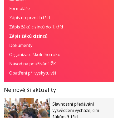
Formuláře
Zápis do prvních tříd
Zápis žáků cizinců do 1. tříd
Zápis žáků cizinců
Dokumenty
Organizace školního roku
Návod na používání IŽK
Opatření při výskytu vší
Nejnovější aktuality
Slavnostní předávání
vysvědčení vycházejícím
žákům 9. tříd