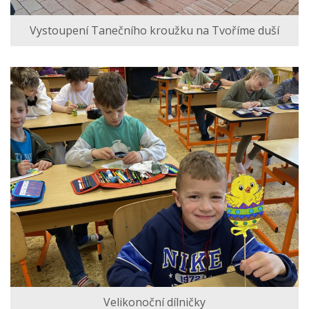
Vystoupení Tanečního kroužku na Tvoříme duší
Velikonoční dílničky