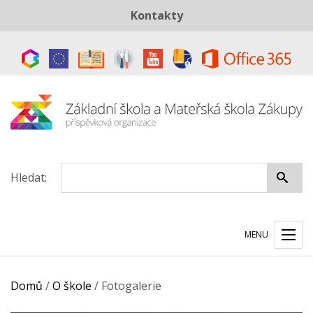
Kontakty
Telefon:
+420 487 883 843
E-mail:
skola@zszakupy.cz
Datová schránka:
ye8cp64
Hledat:
MENU
Domů
/
O škole
/
Fotogalerie