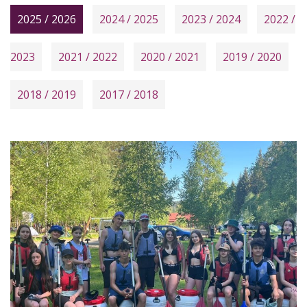
Veřejné zakázky
ZŠ a MŠ Zákupy JAK II
2025 / 2026
2024 / 2025
2023 / 2024
2022 /
Zásady ochrany osobních údajů
Prohlášení o ochraně oznamovatelů
2023
2021 / 2022
2020 / 2021
2019 / 2020
2018 / 2019
2017 / 2018