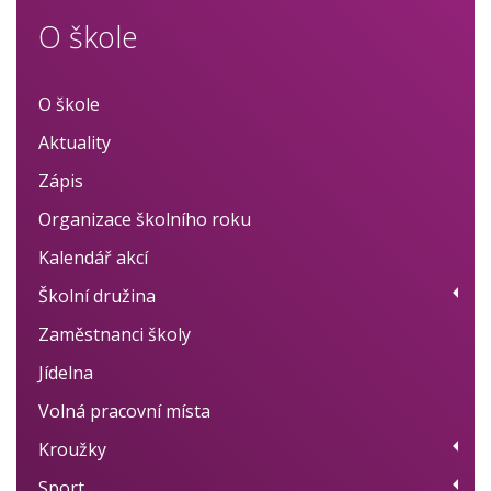
O škole
O škole
Aktuality
Zápis
Organizace školního roku
Kalendář akcí
Školní družina
Zaměstnanci školy
Provoz
Jídelna
Fotogalerie
Volná pracovní místa
Dokumenty
Kroužky
BELLhop systém
Sport
Přehled kroužků