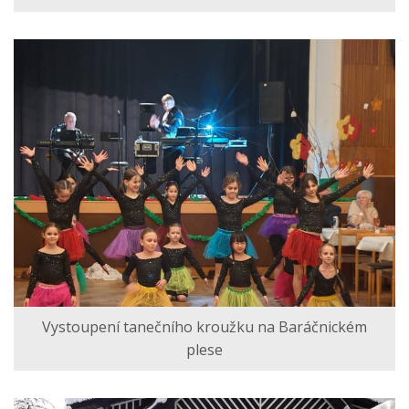
Vystoupení tanečního kroužku na Baráčnickém
plese