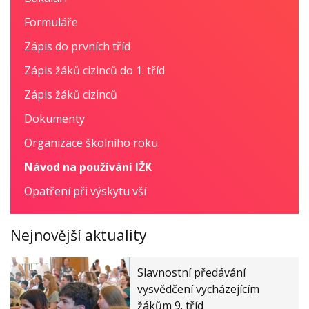
Formuláře
Zápis do prvních tříd
Zápis žáků cizinců do 1. tříd
Zápis žáků cizinců
Dokumenty
Organizace školního roku
Návod na používání IŽK
Opatření při výskytu vší
Nejnovější aktuality
Slavnostní předávání
vysvědčení vycházejícím
žákům 9. tříd