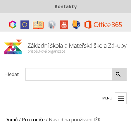
Kontakty
Telefon:
+420 487 883 843
E-mail:
skola@zszakupy.cz
Datová schránka:
ye8cp64
Hledat:
MENU
Domů
/
Pro rodiče
/
Návod na používání IŽK