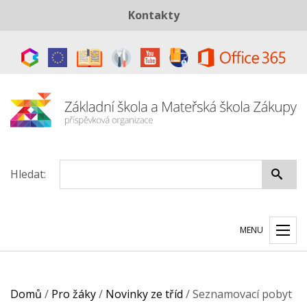
Kontakty
Telefon:
+420 487 883 843
E-mail:
skola@zszakupy.cz
Datová schránka:
ye8cp64
Hledat:
MENU
Domů
/
Pro žáky
/
Novinky ze tříd
/
Seznamovací pobyt