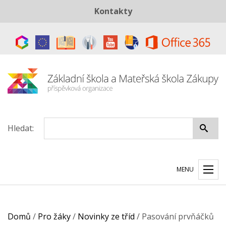
Kontakty
Telefon:
+420 487 883 843
E-mail:
skola@zszakupy.cz
Datová schránka:
ye8cp64
Hledat:
MENU
Domů
/
Pro žáky
/
Novinky ze tříd
/
Pasování prvňáčků