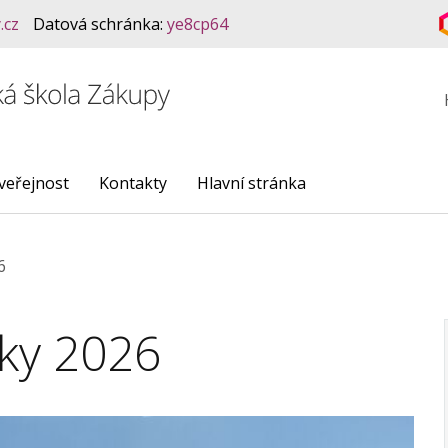
.cz
Datová schránka:
ye8cp64
veřejnost
Kontakty
Hlavní stránka
6
lky 2026