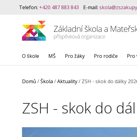
Telefon:
+420 487 883 843
E-mail:
skola@zszakupy
O škole
MŠ
Pro žáky
Pro rodiče
Pro 
Domů
/
Škola
/
Aktuality
/
ZSH - skok do dálky 202
ZSH - skok do dá