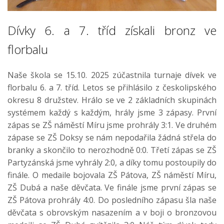
Dívky 6. a 7. tříd získali bronz ve
florbalu
Naše škola se 15.10. 2025 zúčastnila turnaje dívek ve
florbalu 6. a 7. tříd. Letos se přihlásilo z českolipského
okresu 8 družstev. Hrálo se ve 2 základních skupinách
systémem každý s každým, hrály jsme 3 zápasy. První
zápas se ZŠ náměstí Míru jsme prohrály 3:1. Ve druhém
zápase se ZŠ Doksy se nám nepodařila žádná střela do
branky a skončilo to nerozhodně 0:0. Třetí zápas se ZŠ
Partyzánská jsme vyhrály 2:0, a díky tomu postoupily do
finále. O medaile bojovala ZŠ Pátova, ZŠ náměstí Míru,
ZŠ Dubá a naše děvčata. Ve finále jsme první zápas se
ZŠ Pátova prohrály 4:0. Do posledního zápasu šla naše
děvčata s obrovským nasazením a v boji o bronzovou