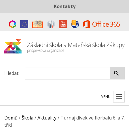
Kontakty
Telefon:
+420 487 883 843
E-mail:
skola@zszakupy.cz
Datová schránka:
ye8cp64
Hledat:
MENU
Domů
/
Škola
/
Aktuality
/
Turnaj dívek ve florbalu 6. a 7.
tříd