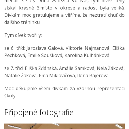
medaili se ZŠ Dubá zvítězila 3:0 Náš tým dívek tedy
získal krásné 3.místo v okrese a radost byla veliká.
Dívkám moc gratulujeme a věříme, že neztratí chuť do
dalšího tréninku.
Tým dívek tvořily:
ze 6. tříd: Jaroslava Gálová, Viktorie Najmanová, Eliška
Pechková, Emílie Soušková, Karolína Kulhánková
ze 7. tříd: Eliška Žďánská, Amálie Samková, Nela Žáková,
Natálie Žáková, Ema Miklovičová, Ilona Bajerová
Moc děkujeme všem dívkám za vzornou reprezentaci
školy.
Připojené fotografie