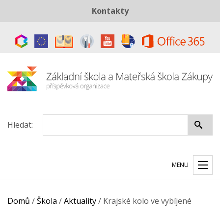
Kontakty
Telefon:
+420 487 883 843
E-mail:
skola@zszakupy.cz
Datová schránka:
ye8cp64
Hledat:
MENU
Domů
/
Škola
/
Aktuality
/
Krajské kolo ve vybíjené