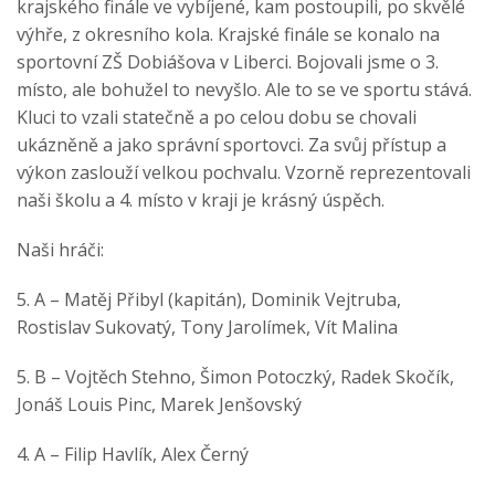
krajského finále ve vybíjené, kam postoupili, po skvělé
výhře, z okresního kola. Krajské finále se konalo na
sportovní ZŠ Dobiášova v Liberci. Bojovali jsme o 3.
místo, ale bohužel to nevyšlo. Ale to se ve sportu stává.
Kluci to vzali statečně a po celou dobu se chovali
ukázněně a jako správní sportovci. Za svůj přístup a
výkon zaslouží velkou pochvalu. Vzorně reprezentovali
naši školu a 4. místo v kraji je krásný úspěch.
Naši hráči:
5. A – Matěj Přibyl (kapitán), Dominik Vejtruba,
Rostislav Sukovatý, Tony Jarolímek, Vít Malina
5. B – Vojtěch Stehno, Šimon Potoczký, Radek Skočík,
Jonáš Louis Pinc, Marek Jenšovský
4. A – Filip Havlík, Alex Černý